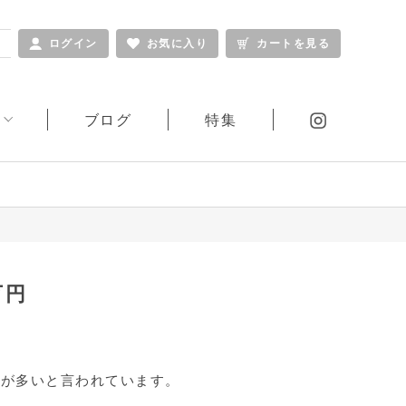
ログイン
お気に入り
カートを見る
ブログ
特集
ふくさ
窓シリーズ
その他
ギフトシリーズ
万円
合が多いと言われています。