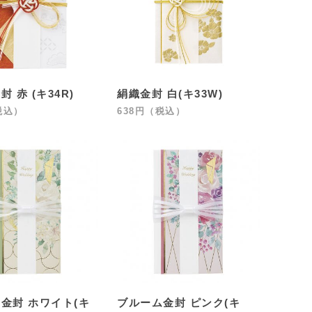
 赤 (キ34R)
絹織金封 白(キ33W)
税込）
638円（税込）
金封 ホワイト(キ
ブルーム金封 ピンク(キ