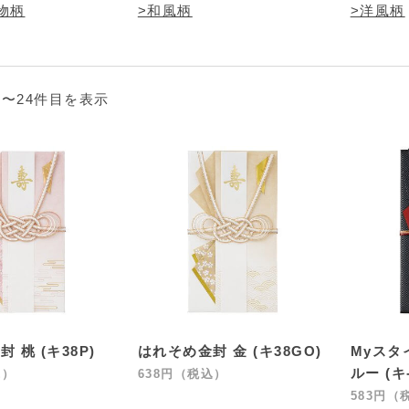
物柄
>和風柄
>洋風柄
1〜24件目を表示
 桃 (キ38P)
はれそめ金封 金 (キ38GO)
Myスタ
ルー (キ-
込）
638円（税込）
583円（