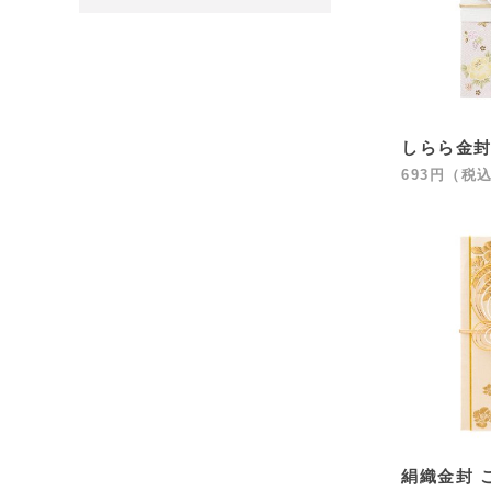
しらら金封 
693円（税
絹織金封 こ