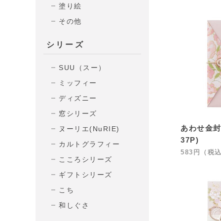
塗り絵
その他
シリーズ
SUU（スー）
ミッフィー
ディズニー
窓シリーズ
あわせ金封
ヌーリエ(NuRIE)
37P)
カルトグラフィー
583円（税
こころシリーズ
ギフトシリーズ
こち
和しぐさ