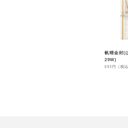
帆晴金封(ほ
29W)
693円（税