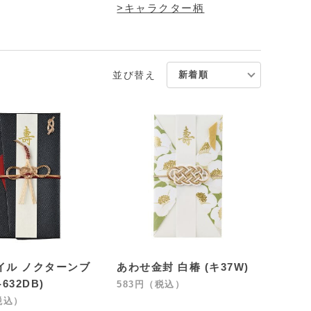
>キャラクター柄
並び替え
イル ノクターンブ
あわせ金封 白椿 (キ37W)
632DB)
583円（税込）
税込）