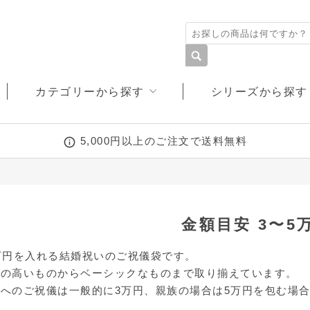
カテゴリーから探す
シリーズから探す
5,000円以上のご注文で送料無料
多当・万円袋
ミッフィー
ぽち袋
ディズニー
デザイン文具
カルトグラフィー
塗り絵
こころシリーズ
金額目安 3〜5
万円を入れる結婚祝いのご祝儀袋です。
性の高いものからベーシックなものまで取り揃えています。
和しぐさ
へのご祝儀は一般的に3万円、親族の場合は5万円を包む場