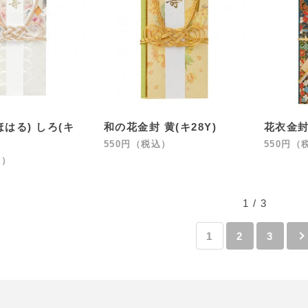
はる) しろ(キ
和の花金封 黄(キ28Y)
花衣金封 
550円（税込）
550円（
込）
1 / 3
1
2
3