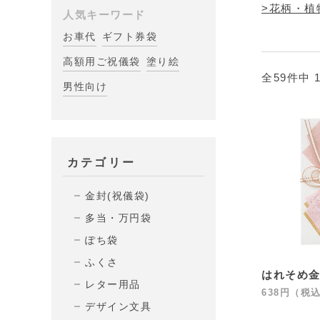
>花柄・植
人気キーワード
お車代
ギフト券袋
高額用ご祝儀袋
塗り絵
全59件中 
男性向け
カテゴリー
金封(祝儀袋)
多当・万円袋
ぽち袋
ふくさ
はれそめ金封
レター用品
638円（税
デザイン文具