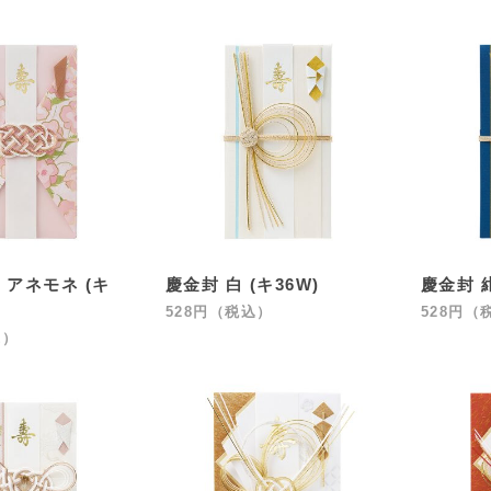
 アネモネ (キ
慶金封 白 (キ36W)
慶金封 紺
528円（税込）
528円（
込）