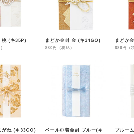
桃 (キ35P)
まどか金封 金 (キ34GO)
まどか金封
込）
880円（税込）
880円（
がね (キ33GO)
ベール巾着金封 ブルー(キ
ブルーム