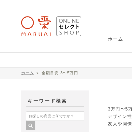
ホーム
金封(祝儀袋)
SUU（スー）
ホーム
＞
金額目安 3〜5万円
レター用品
ヌーリエ(NuRIE)
キーワード検索
3万円〜5
デザイン
こち
友人や同僚