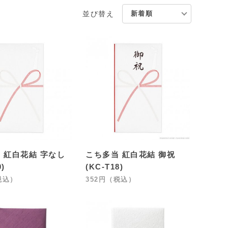
並び替え
 紅白花結 字なし
こち多当 紅白花結 御祝
0)
(KC-T18)
税込）
352円（税込）