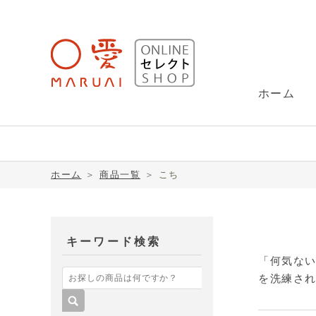
ホーム
金封(祝儀袋)
SUU（スー）
ホーム
＞
商品一覧
＞
こち
レター用品
ヌーリエ(NuRIE)
キーワード検索
「何気ない
を洗練され
こち