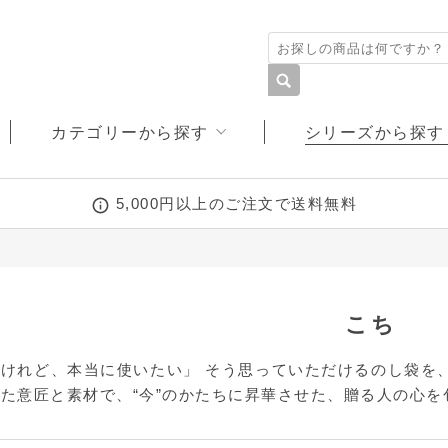
カテゴリーから探す
シリーズから探す
5,000円以上のご注文で送料無料
多当・万円袋
ぽち袋
ミッフィー
ディズニー
デザイン文具
塗り絵
カルトグラフィー
こころシリーズ
こち
けれど、本当に使いたい」 そう思っていただけるのし袋を
た意匠と素材で、“今”のかたちに昇華させた、贈る人の心を
和しぐさ