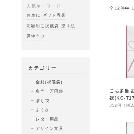
人気キーワード
全12件中 
お車代
ギフト券袋
高額用ご祝儀袋
塗り絵
男性向け
カテゴリー
金封(祝儀袋)
こち多当 
多当・万円袋
祝(KC-T17
ぽち袋
352円（税
ふくさ
レター用品
デザイン文具