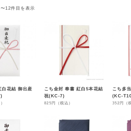
1〜12件目を表示
紅白花結 御出産
こち金封 奉書 紅白5本花結
こち多当
)
祝(KC-7)
(KC-T1
込）
825円（税込）
352円（