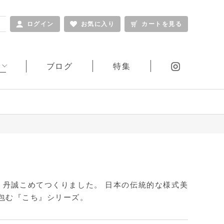
ログイン
お気に入り
カートを見る
ブログ
特集
ふくさ
窓シリーズ
その他
ギフトシリーズ
、丹誠こめてつくりました。 日本の伝統的な様式美
包む『こち』シリーズ。