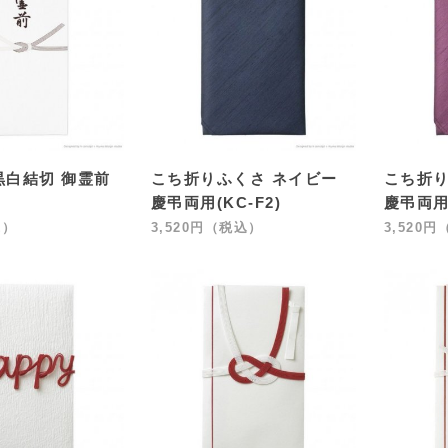
黒白結切 御霊前
こち折りふくさ ネイビー
こち折り
慶弔両用(KC-F2)
慶弔両用(
込）
3,520円（税込）
3,520