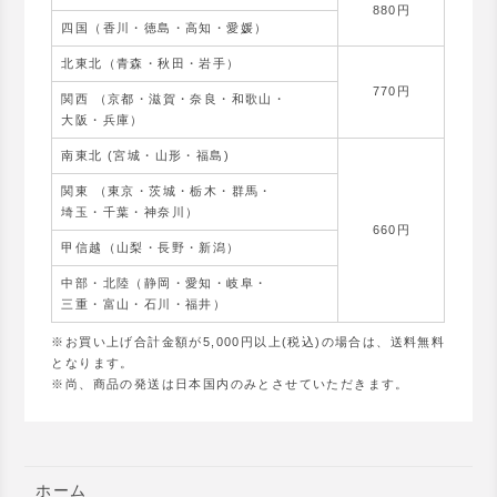
880円
四国（香川・徳島・高知・愛媛）
北東北（青森・秋田・岩手）
770円
関西 （京都・滋賀・奈良・和歌山・
大阪・兵庫）
南東北 (宮城・山形・福島)
関東 （東京・茨城・栃木・群馬・
埼玉・千葉・神奈川）
660円
甲信越（山梨・長野・新潟）
中部・北陸（静岡・愛知・岐阜・
三重・富山・石川・福井）
※お買い上げ合計金額が5,000円以上(税込)の場合は、送料無料
となります。
※尚、商品の発送は日本国内のみとさせていただきます。
ホーム