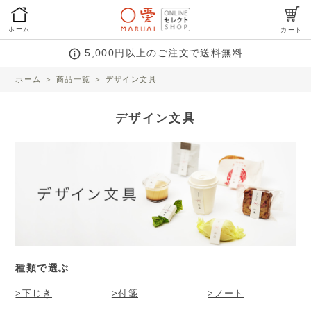
ホーム
カート
5,000円以上のご注文で送料無料
ホーム
＞
商品一覧
＞
デザイン文具
デザイン文具
種類で選ぶ
>下じき
>付箋
>ノート