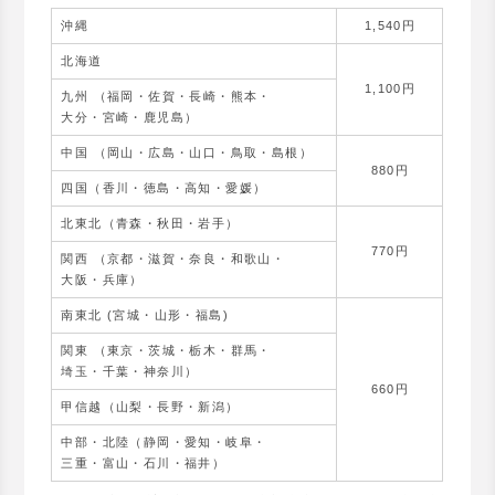
沖縄
1,540円
北海道
1,100円
九州 （福岡・佐賀・長崎・熊本・
大分・宮崎・鹿児島）
中国 （岡山・広島・山口・鳥取・島根）
880円
四国（香川・徳島・高知・愛媛）
北東北（青森・秋田・岩手）
770円
関西 （京都・滋賀・奈良・和歌山・
大阪・兵庫）
南東北 (宮城・山形・福島)
関東 （東京・茨城・栃木・群馬・
埼玉・千葉・神奈川）
660円
甲信越（山梨・長野・新潟）
中部・北陸（静岡・愛知・岐阜・
三重・富山・石川・福井）