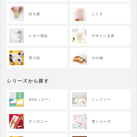
ぽち袋
ふくさ
レター用品
デザイン文具
塗り絵
その他
シリーズから探す
SUU（スー）
ミッフィー
ディズニー
窓シリーズ