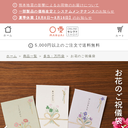
熊本地震の影響によるお荷物のお届けについて
一部製品の価格改定とシステムメンテナンス
のお知らせ
夏季休業【8月8日〜8月16日】
のお知らせ
ホーム
カート
5,000円以上のご注文で送料無料
ホーム
＞
商品一覧
＞
多当・万円袋
＞
お花のご祝儀袋