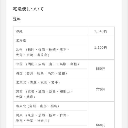
宅急便について
送料
沖縄
1,540円
北海道
1,100円
九州 （福岡・佐賀・長崎・熊本・
大分・宮崎・鹿児島）
中国 （岡山・広島・山口・鳥取・島根）
880円
四国（香川・徳島・高知・愛媛）
北東北（青森・秋田・岩手）
770円
関西 （京都・滋賀・奈良・和歌山・
大阪・兵庫）
南東北 (宮城・山形・福島)
関東 （東京・茨城・栃木・群馬・
埼玉・千葉・神奈川）
660円