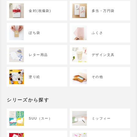
金封(祝儀袋)
多当・万円袋
ぽち袋
ふくさ
レター用品
デザイン文具
塗り絵
その他
シリーズから探す
SUU（スー）
ミッフィー