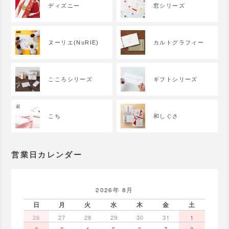
ディズニー
窓シリーズ
ヌーリエ(NuRIE)
カルトグラフィー
こころシリーズ
ギフトシリーズ
こち
和しぐさ
営業日カレンダー
2026年 8月
日
月
火
水
木
金
土
26
27
28
29
30
31
1
2
3
4
5
6
7
8