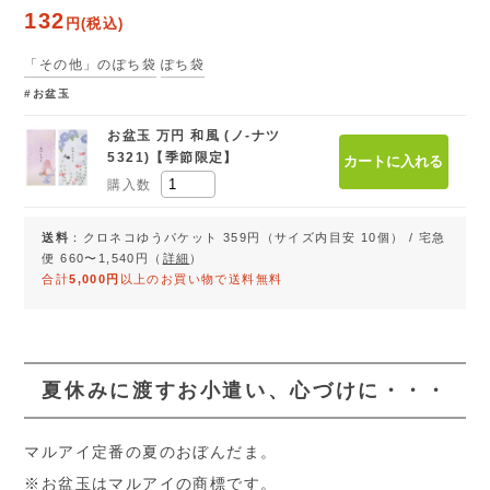
132
円(税込)
「その他」のぽち袋
ぽち袋
お盆玉
お盆玉 万円 和風 (ノ-ナツ
5321)【季節限定】
購入数
送料
：クロネコゆうパケット 359円（サイズ内目安 10個） / 宅急
便 660〜1,540円（
詳細
）
合計
5,000円
以上のお買い物で送料無料
夏休みに渡すお小遣い、心づけに・・・
マルアイ定番の夏のおぼんだま。
※お盆玉はマルアイの商標です。