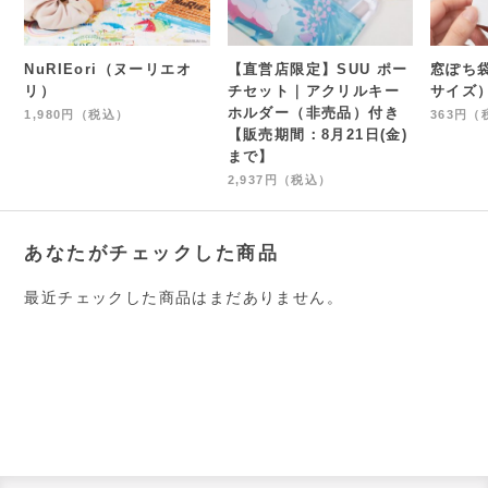
NuRIEori（ヌーリエオ
【直営店限定】SUU ポー
窓ぽち
リ）
チセット｜アクリルキー
サイズ
ホルダー（非売品）付き
1,980円（税込）
363円（
【販売期間：8月21日(金)
まで】
2,937円（税込）
あなたがチェックした商品
最近チェックした商品はまだありません。