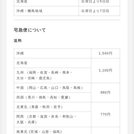
北海道
出荷日より5日目
沖縄・離島地域
出荷日より7日目
宅急便について
送料
沖縄
1,540円
北海道
1,100円
九州 （福岡・佐賀・長崎・熊本・
大分・宮崎・鹿児島）
中国 （岡山・広島・山口・鳥取・島根）
880円
四国（香川・徳島・高知・愛媛）
北東北（青森・秋田・岩手）
770円
関西 （京都・滋賀・奈良・和歌山・
大阪・兵庫）
南東北 (宮城・山形・福島)