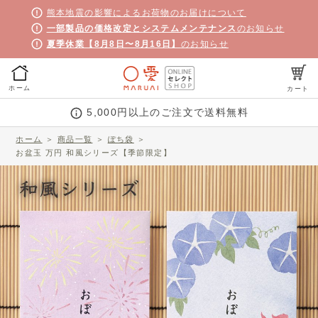
熊本地震の影響によるお荷物のお届けについて
一部製品の価格改定とシステムメンテナンス
のお知らせ
夏季休業【8月8日〜8月16日】
のお知らせ
ホーム
カート
5,000円以上のご注文で送料無料
ホーム
＞
商品一覧
＞
ぽち袋
＞
お盆玉 万円 和風シリーズ【季節限定】