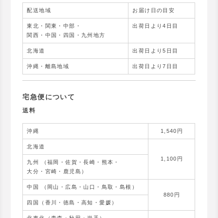
配送地域
お届け日の目安
東北・関東・中部・
出荷日より4日目
関西・中国・四国・九州地方
北海道
出荷日より5日目
沖縄・離島地域
出荷日より7日目
宅急便について
送料
沖縄
1,540円
北海道
1,100円
九州 （福岡・佐賀・長崎・熊本・
大分・宮崎・鹿児島）
中国 （岡山・広島・山口・鳥取・島根）
880円
四国（香川・徳島・高知・愛媛）
北東北（青森・秋田・岩手）