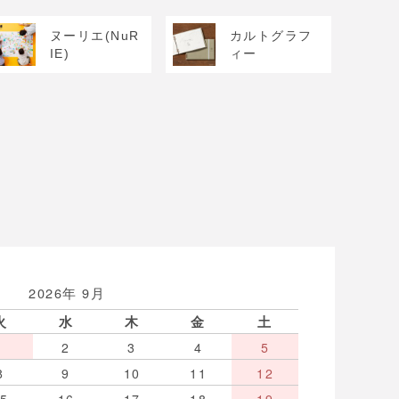
ヌーリエ(NuR
カルトグラフ
IE)
ィー
2026年 9月
火
水
木
金
土
1
2
3
4
5
8
9
10
11
12