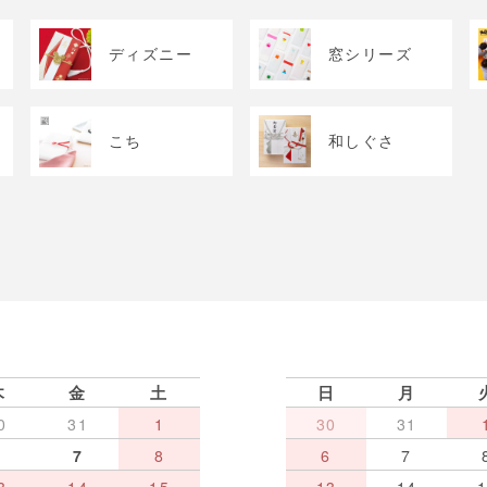
ディズニー
窓シリーズ
こち
和しぐさ
木
金
土
日
月
0
31
1
30
31
6
7
8
6
7