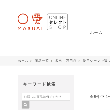
ホーム
SUU（スー）
金封(祝儀袋)
ホーム
＞
商品一覧
＞
多当・万円袋
＞
使用シーンで選
ヌーリエ(NuRIE)
レター用品
キーワード検索
全5件中 
こち