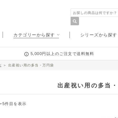
カテゴリーから探す
シリーズから探す
5,000円以上のご注文で送料無料
ミッフィー
ディズニー
多当・万円袋
ぽち袋
ぶ
＞
出産祝い用の多当・万円袋
カルトグラフィー
こころシリーズ
デザイン文具
塗り絵
出産祝い用の多当・
1〜5件目を表示
和しぐさ