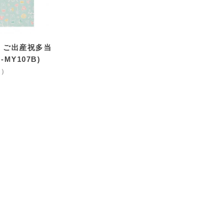
 ご出産祝多当
MY107B)
込）